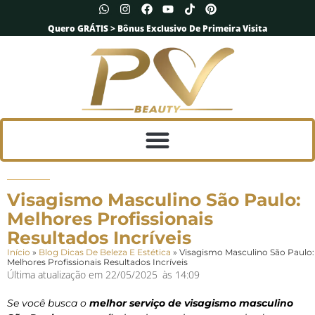
Quero GRÁTIS > Bônus Exclusivo De Primeira Visita
Visagismo Masculino São Paulo:
Melhores Profissionais
Resultados Incríveis
Início
»
Blog Dicas De Beleza E Estética
»
Visagismo Masculino São Paulo:
Melhores Profissionais Resultados Incríveis
Última atualização em
22/05/2025
às
14:09
Se você busca o
melhor serviço de visagismo masculino