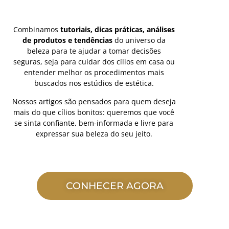
Combinamos
tutoriais,
dicas
práticas,
análises
de
produtos
e
tendências
do
universo
da
beleza
para
te
ajudar
a
tomar
decisões
seguras,
seja
para
cuidar
dos
cílios
em
casa
ou
entender
melhor
os
procedimentos
mais
buscados
nos
estúdios
de
estética.
Nossos
artigos
são
pensados
para
quem
deseja
mais
do
que
cílios
bonitos:
queremos
que
você
se
sinta
confiante,
bem-
informada
e
livre
para
expressar
sua
beleza
do
seu
jeito.
CONHECER AGORA