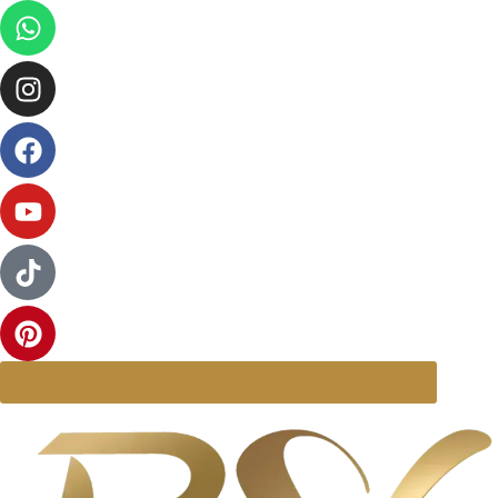
Quero GRÁTIS > Bônus Exclusivo De Primeira Visita