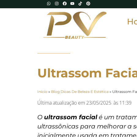
H
Ultrassom Faci
Início
»
Blog Dicas De Beleza E Estética
»
Ultrassom Fa
Última atualização em
23/05/2025
às
11:39
O
ultrassom facial
é um tratam
ultrassônicas para melhorar a s
inicialmente usada em tratame