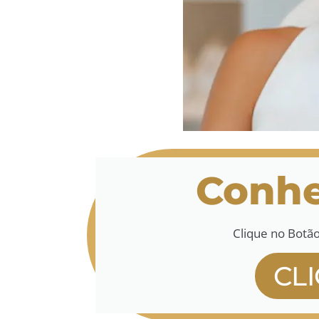
Conhe
Clique no Botã
CL