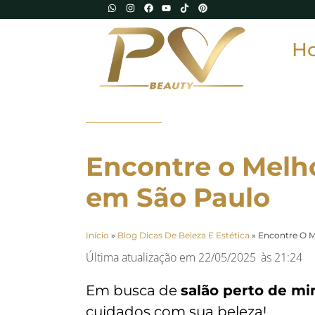
H
Encontre o Melh
em São Paulo
Início
»
Blog Dicas De Beleza E Estética
»
Encontre O M
Última atualização em
22/05/2025
às
21:24
Em busca de
salão perto de m
cuidados com sua beleza!