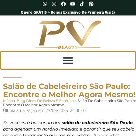
Quero GRÁTIS > Bônus Exclusivo De Primeira Visita
Salão de Cabeleireiro São Paulo:
Encontre o Melhor Agora Mesmo!
Início
»
Blog Dicas De Beleza E Estética
»
Salão De Cabeleireiro São Paulo:
Encontre O Melhor Agora Mesmo!
Última atualização em
23/05/2025
às
00:07
Se você está buscando um
salão de cabeleireiro São Paulo
para agendar um horário imediato e garantir que seu cabelo
receba o tratamento que merece, está no lugar certo!