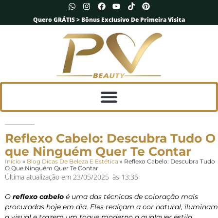
Quero GRÁTIS > Bônus Exclusivo De Primeira Visita
Reflexo Cabelo: Descubra Tudo O
que Ninguém Quer Te Contar
Início
»
Blog Dicas De Beleza E Estética
»
Reflexo Cabelo: Descubra Tudo
O Que Ninguém Quer Te Contar
Última atualização em
23/05/2025
às
13:35
O
reflexo cabelo
é uma das técnicas de coloração mais
procuradas hoje em dia. Eles realçam a cor natural, iluminam
o visual e trazem um toque moderno a qualquer estilo.