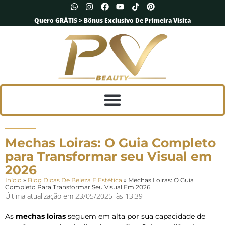
Quero GRÁTIS > Bônus Exclusivo De Primeira Visita
Mechas Loiras: O Guia Completo
para Transformar seu Visual em
2026
Início
»
Blog Dicas De Beleza E Estética
»
Mechas Loiras: O Guia
Completo Para Transformar Seu Visual Em 2026
Última atualização em
23/05/2025
às
13:39
As
mechas loiras
seguem em alta por sua capacidade de