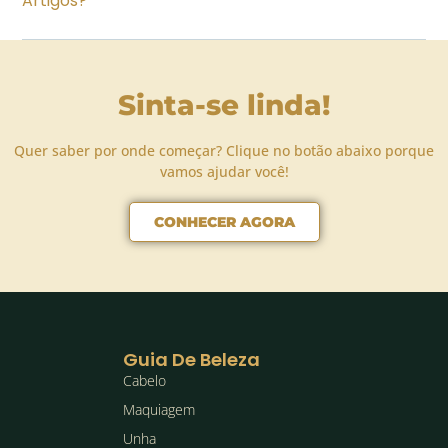
Artigos?
Sinta-se linda!
Quer saber por onde começar? Clique no botão abaixo porque
vamos ajudar você!
CONHECER AGORA
Guia De Beleza
Cabelo
Maquiagem
Unha