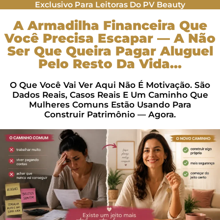
Exclusivo Para Leitoras Do PV Beauty
A Armadilha Financeira Que
Você Precisa Escapar — A Não
Ser Que Queira Pagar Aluguel
Pelo Resto Da Vida...
O Que Você Vai Ver Aqui Não É Motivação. São
Dados Reais, Casos Reais E Um Caminho Que
Mulheres Comuns Estão Usando Para
Construir Patrimônio — Agora.